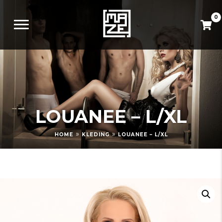
0
LOUANEE – L/XL
»
»
HOME
KLEDING
LOUANEE – L/XL