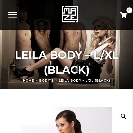
0
LEILA BODY – L/XL
(BLACK)
»
»
HOME
BODY'S
LEILA BODY – L/XL (BLACK)