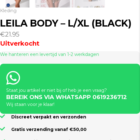
Kleding
LEILA BODY – L/XL (BLACK)
€
21.95
Uitverkocht
We hanteren een levertijd van 1-2 werkdagen
Staat jou artikel er niet bij of heb je een vraag?
BEREIK ONS VIA WHATSAPP 0619236712
Wij staan voor je klaar!
Discreet verpakt en verzonden
Gratis verzending vanaf €50,00