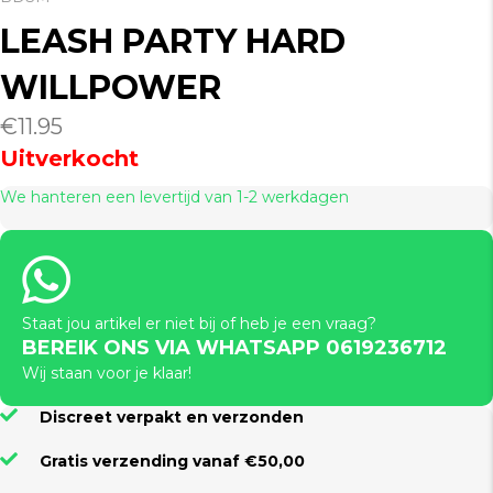
LEASH PARTY HARD
WILLPOWER
€
11.95
Uitverkocht
We hanteren een levertijd van 1-2 werkdagen
Staat jou artikel er niet bij of heb je een vraag?
BEREIK ONS VIA WHATSAPP 0619236712
Wij staan voor je klaar!
Discreet verpakt en verzonden
Gratis verzending vanaf €50,00