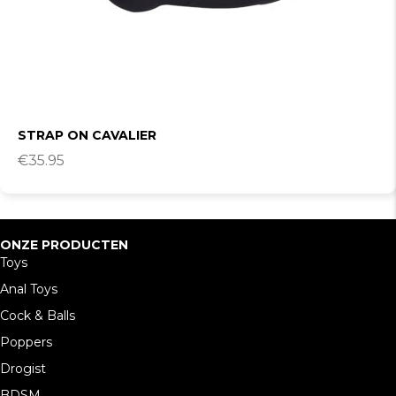
STRAP ON CAVALIER
€
35.95
ONZE PRODUCTEN
Toys
Anal Toys
Cock & Balls
Poppers
Drogist
BDSM