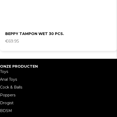
BEPPY TAMPON WET 30 PCS.
€
69.95
ONZE PRODUCTEN
Toys
Anal Toys
Cock & Balls
Poppers
Drogist
BDSM