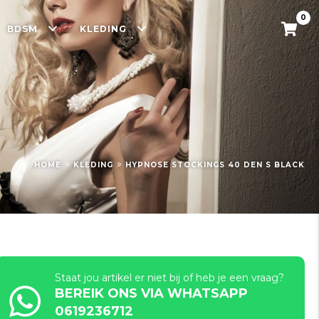
0
BDSM
KLEDING
»
»
HOME
KLEDING
HYPNOSE STOCKINGS 40 DEN S BLACK
Staat jou artikel er niet bij of heb je een vraag?
BEREIK ONS VIA WHATSAPP
0619236712