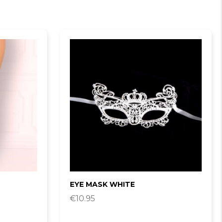
EYE MASK WHITE
€
10.95