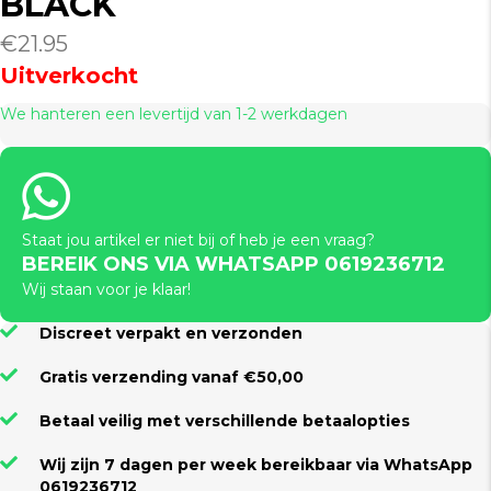
BLACK
€
21.95
Uitverkocht
We hanteren een levertijd van 1-2 werkdagen
Staat jou artikel er niet bij of heb je een vraag?
BEREIK ONS VIA WHATSAPP 0619236712
Wij staan voor je klaar!
Discreet verpakt en verzonden
Gratis verzending vanaf €50,00
Betaal veilig met verschillende betaalopties
Wij zijn 7 dagen per week bereikbaar via WhatsApp
0619236712