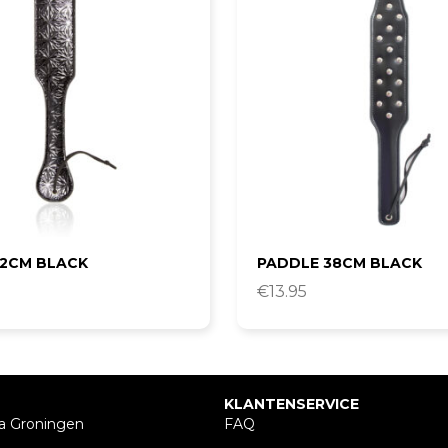
32CM BLACK
PADDLE 38CM BLACK
€
13.95
KLANTENSERVICE
a Groningen
FAQ