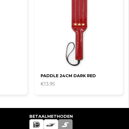
PADDLE 24CM DARK RED
€
13.95
BETAALMETHODEN