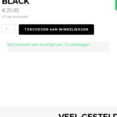
BLACK
€
25.95
43 op voorraad
Hand
TOEVOEGEN AAN WINKELWAGEN
Paddle
30cm
Black
We hanteren een levertijd van 1-2 werkdagen
aantal
VEEL GESTEL