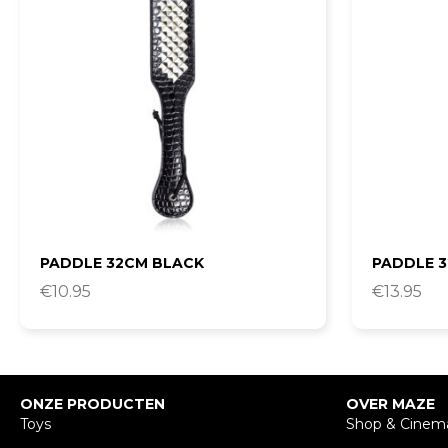
PADDLE 32CM BLACK
PADDLE 
€
10.95
€
13.95
ONZE PRODUCTEN
OVER MAZE
Toys
Shop & Cinem