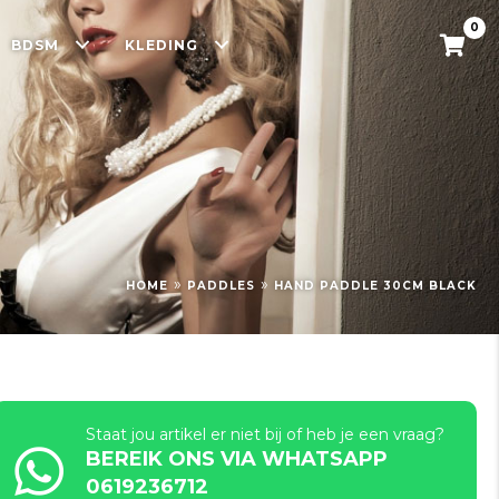
0
BDSM
KLEDING
»
»
HOME
PADDLES
HAND PADDLE 30CM BLACK
Staat jou artikel er niet bij of heb je een vraag?
BEREIK ONS VIA WHATSAPP
0619236712