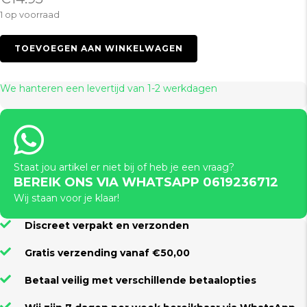
1 op voorraad
Gstring
TOEVOEGEN AAN WINKELWAGEN
-
L
-
We hanteren een levertijd van 1-2 werkdagen
Rainbow
aantal
Staat jou artikel er niet bij of heb je een vraag?
BEREIK ONS VIA WHATSAPP 0619236712
Wij staan voor je klaar!
Discreet verpakt en verzonden
Gratis verzending vanaf €50,00
Betaal veilig met verschillende betaalopties