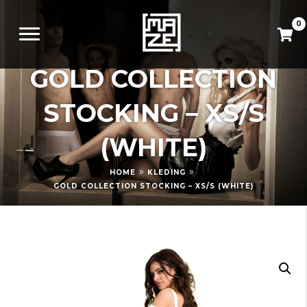
0
GOLD COLLECTION
STOCKING – XS/S
(WHITE)
»
»
HOME
KLEDING
GOLD COLLECTION STOCKING – XS/S (WHITE)