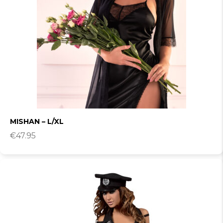
MISHAN – L/XL
€
47.95