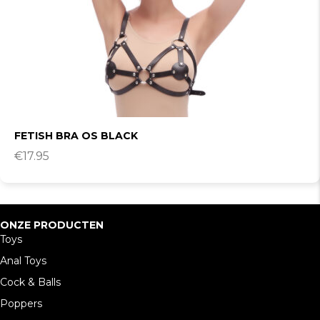
FETISH BRA OS BLACK
€
17.95
ONZE PRODUCTEN
Toys
Anal Toys
Cock & Balls
Poppers