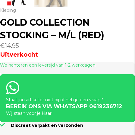
Kleding
GOLD COLLECTION
STOCKING – M/L (RED)
€
14.95
Uitverkocht
We hanteren een levertijd van 1-2 werkdagen
Staat jou artikel er niet bij of heb je een vraag?
BEREIK ONS VIA WHATSAPP 0619236712
Wij staan voor je klaar!
Discreet verpakt en verzonden