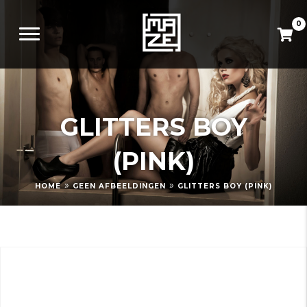
0
GLITTERS BOY
(PINK)
»
»
HOME
GEEN AFBEELDINGEN
GLITTERS BOY (PINK)