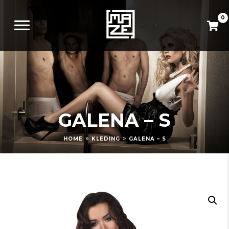
0
GALENA – S
»
»
HOME
KLEDING
GALENA – S