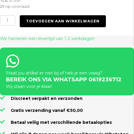
29 op voorraad
Flogger
TOEVOEGEN AAN WINKELWAGEN
63cm
Black
aantal
We hanteren een levertijd van 1-2 werkdagen
Staat jou artikel er niet bij of heb je een vraag?
BEREIK ONS VIA WHATSAPP 0619236712
Wij staan voor je klaar!
Discreet verpakt en verzonden
Gratis verzending vanaf €50,00
Betaal veilig met verschillende betaalopties