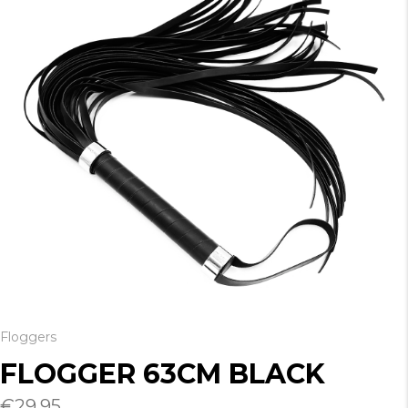
Floggers
FLOGGER 63CM BLACK
€
29.95