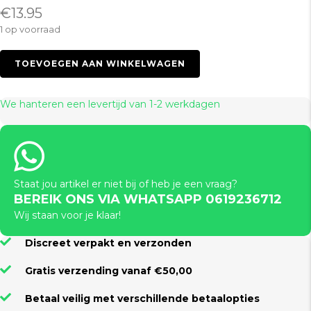
€
13.95
1 op voorraad
Firecracker
TOEVOEGEN AAN WINKELWAGEN
Black
XL
aantal
We hanteren een levertijd van 1-2 werkdagen
Staat jou artikel er niet bij of heb je een vraag?
BEREIK ONS VIA WHATSAPP 0619236712
Wij staan voor je klaar!
Discreet verpakt en verzonden
Gratis verzending vanaf €50,00
Betaal veilig met verschillende betaalopties