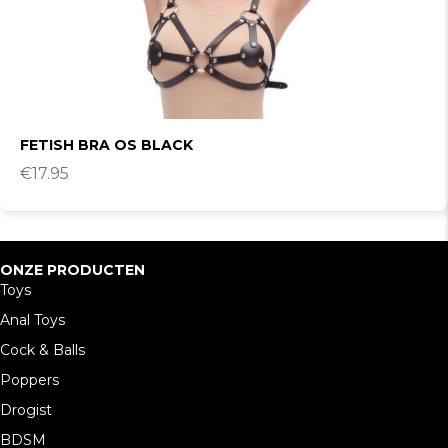
FETISH BRA OS BLACK
€
17.95
ONZE PRODUCTEN
Toys
Anal Toys
Cock & Balls
Poppers
Drogist
BDSM