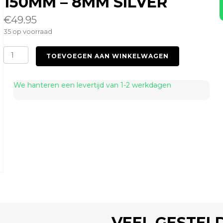
150MM – 8MM SILVER
€
49.95
35 op voorraad
Electro
TOEVOEGEN AAN WINKELWAGEN
Probe
incl.
Box
We hanteren een levertijd van 1-2 werkdagen
150mm
-
8mm
Silver
aantal
VEEL GESTEL