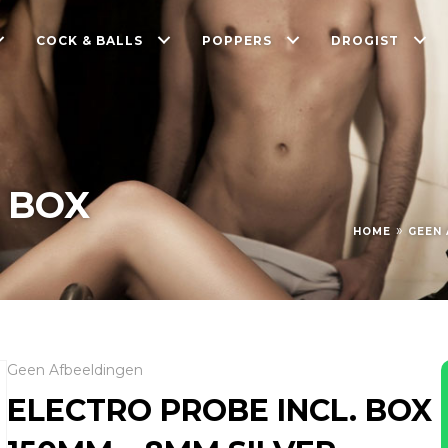
COCK & BALLS
POPPERS
DROGIST
 BOX
»
HOME
GEEN 
Geen Afbeeldingen
ELECTRO PROBE INCL. BOX