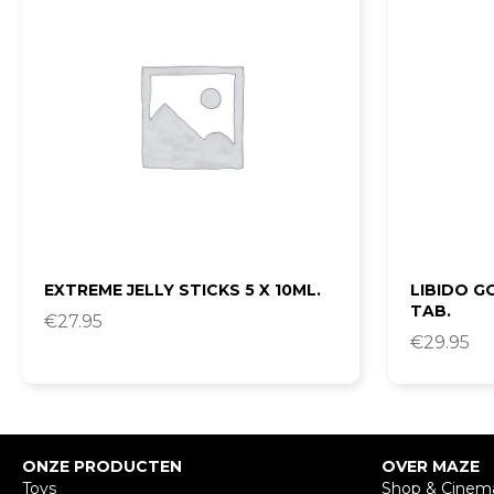
EXTREME JELLY STICKS 5 X 10ML.
LIBIDO G
TAB.
€
27.95
€
29.95
ONZE PRODUCTEN
OVER MAZE
Toys
Shop & Cinem