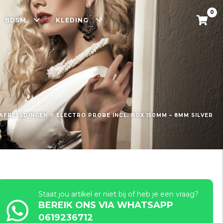
0
BDSM
KLEDING
»
AFBEELDINGEN
ELECTRO PROBE INCL. BOX 150MM – 8MM SILVER
Staat jou artikel er niet bij of heb je een vraag?
BEREIK ONS VIA WHATSAPP
0619236712