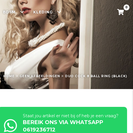
0
BDSM
KLEDING
»
»
HOME
GEEN AFBEELDINGEN
DUO COCK 8 BALL RING (BLACK)
Staat jou artikel er niet bij of heb je een vraag?
BEREIK ONS VIA WHATSAPP
0619236712