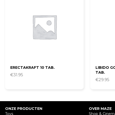
ERECTAKRAFT 10 TAB.
LIBIDO G
TAB.
€
31.95
€
29.95
ONZE PRODUCTEN
OVER MAZE
Toys
Shop & Cinem