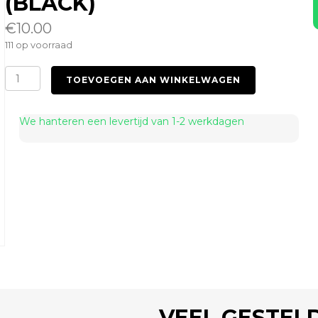
(BLACK)
€
10.00
111 op voorraad
Duo
TOEVOEGEN AAN WINKELWAGEN
Cock
8
Ball
We hanteren een levertijd van 1-2 werkdagen
Ring
(Black)
aantal
VEEL GESTEL