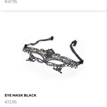
€
47.95
EYE MASK BLACK
€
13.95