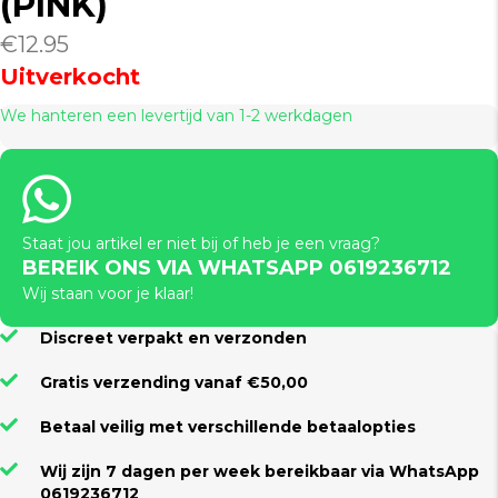
(PINK)
€
12.95
Uitverkocht
We hanteren een levertijd van 1-2 werkdagen
Staat jou artikel er niet bij of heb je een vraag?
BEREIK ONS VIA WHATSAPP 0619236712
Wij staan voor je klaar!
Discreet verpakt en verzonden
Gratis verzending vanaf €50,00
Betaal veilig met verschillende betaalopties
Wij zijn 7 dagen per week bereikbaar via WhatsApp
0619236712