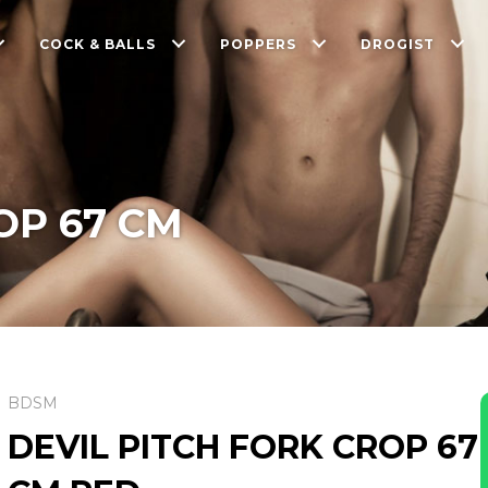
COCK & BALLS
POPPERS
DROGIST
OP 67 CM
BDSM
DEVIL PITCH FORK CROP 67