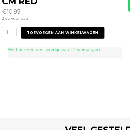
CM RED
€
10.95
2 op voorraad
Devil
TOEVOEGEN AAN WINKELWAGEN
Pitch
Fork
crop
We hanteren een levertijd van 1-2 werkdagen
67
cm
red
aantal
VEEL GESTEL