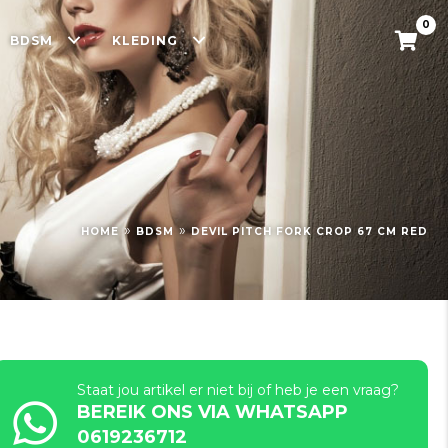
0
BDSM
KLEDING
»
»
HOME
BDSM
DEVIL PITCH FORK CROP 67 CM RED
Staat jou artikel er niet bij of heb je een vraag?
BEREIK ONS VIA WHATSAPP
0619236712