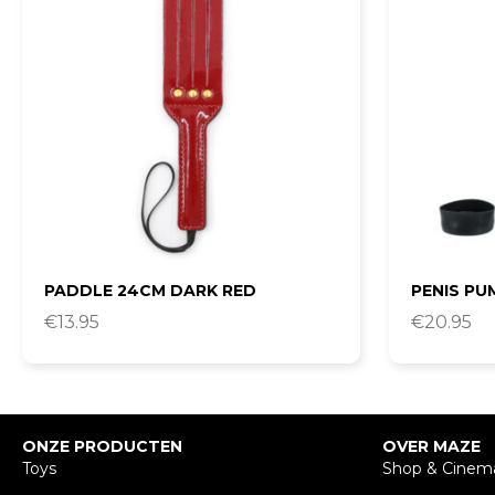
PADDLE 24CM DARK RED
PENIS PU
€
13.95
€
20.95
ONZE PRODUCTEN
OVER MAZE
Toys
Shop & Cinem