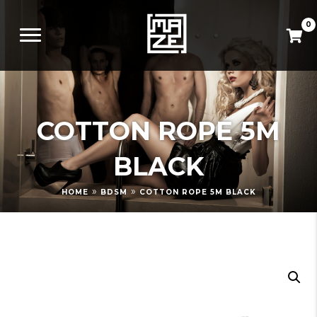
0
COTTON ROPE 5M
BLACK
»
»
HOME
BDSM
COTTON ROPE 5M BLACK