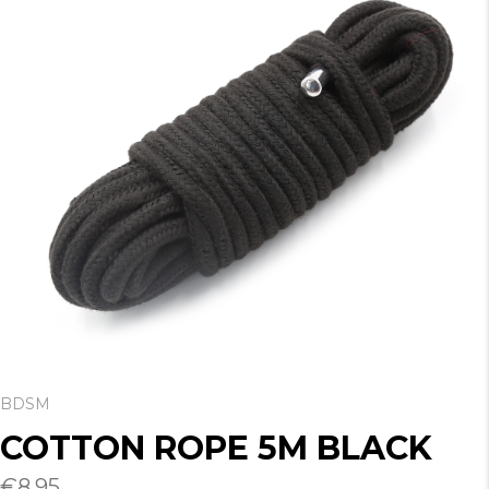
BDSM
COTTON ROPE 5M BLACK
€
8.95