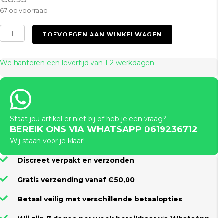
67 op voorraad
Cotton
TOEVOEGEN AAN WINKELWAGEN
Rope
5M
Black
We hanteren een levertijd van 1-2 werkdagen
aantal
Staat jou artikel er niet bij of heb je een vraag?
BEREIK ONS VIA WHATSAPP 0619236712
Wij staan voor je klaar!
Discreet verpakt en verzonden
Gratis verzending vanaf €50,00
Betaal veilig met verschillende betaalopties