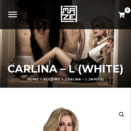
0
CARLINA – L (WHITE)
»
»
HOME
KLEDING
CARLINA – L (WHITE)