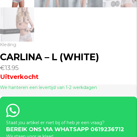
Kleding
CARLINA – L (WHITE)
€
13.95
Uitverkocht
We hanteren een levertijd van 1-2 werkdagen
Staat jou artikel er niet bij of heb je een vraag?
BEREIK ONS VIA WHATSAPP 0619236712
Wij staan voor je klaar!