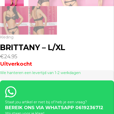
Kleding
BRITTANY – L/XL
€
24.95
Uitverkocht
We hanteren een levertijd van 1-2 werkdagen
Staat jou artikel er niet bij of heb je een vraag?
BEREIK ONS VIA WHATSAPP 0619236712
Wij staan voor je klaar!