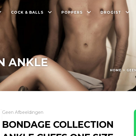
COCK & BALLS
POPPERS
DROGIST
N ANKLE
»
HOME
GEE
Geen Afbeeldingen
BONDAGE COLLECTION