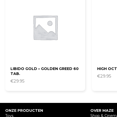
LIBIDO GOLD – GOLDEN GREED 60
HIGH OCT
TAB.
€
29.95
€
29.95
ONZE PRODUCTEN
OVER MAZE
Toys
Shop & Cinem