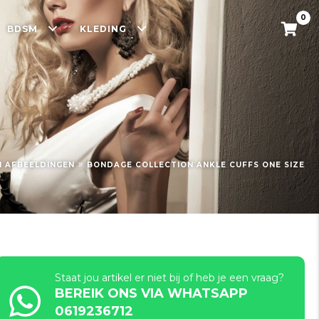
0
BDSM
KLEDING
»
N AFBEELDINGEN
BONDAGE COLLECTION ANKLE CUFFS ONE SIZE
Staat jou artikel er niet bij of heb je een vraag?
BEREIK ONS VIA WHATSAPP
0619236712