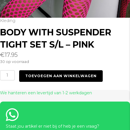
Kleding
BODY WITH SUSPENDER
TIGHT SET S/L – PINK
€
17.95
30 op voorraad
Body
TOEVOEGEN AAN WINKELWAGEN
with
Suspender
Tight
We hanteren een levertijd van 1-2 werkdagen
Set
S/L
-
Pink
aantal
Staat jou artikel er niet bij of heb je een vraag?