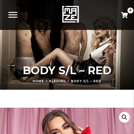
0
BODY S/L – RED
»
»
HOME
KLEDING
BODY S/L – RED