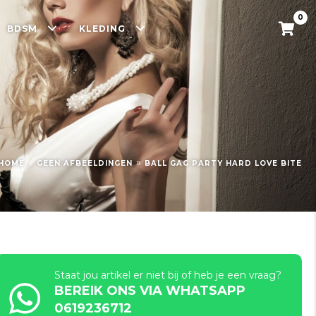
0
BDSM
KLEDING
»
»
HOME
GEEN AFBEELDINGEN
BALL GAG PARTY HARD LOVE BITE
Staat jou artikel er niet bij of heb je een vraag?
BEREIK ONS VIA WHATSAPP
0619236712