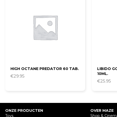
HIGH OCTANE PREDATOR 60 TAB.
LIBIDO G
10ML.
€
29.95
€
25.95
ONZE PRODUCTEN
OVER MAZE
Toys
Shop & Cinem