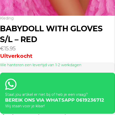
Kleding
BABYDOLL WITH GLOVES
S/L – RED
€
15.95
Uitverkocht
We hanteren een levertijd van 1-2 werkdagen
Staat jou artikel er niet bij of heb je een vraag?
BEREIK ONS VIA WHATSAPP 0619236712
Wij staan voor je klaar!