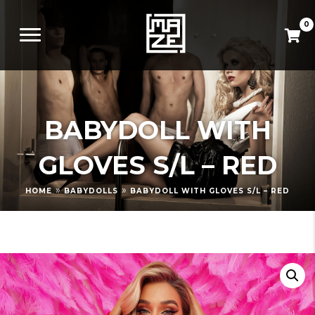
0
BABYDOLL WITH
GLOVES S/L – RED
»
»
HOME
BABYDOLLS
BABYDOLL WITH GLOVES S/L – RED