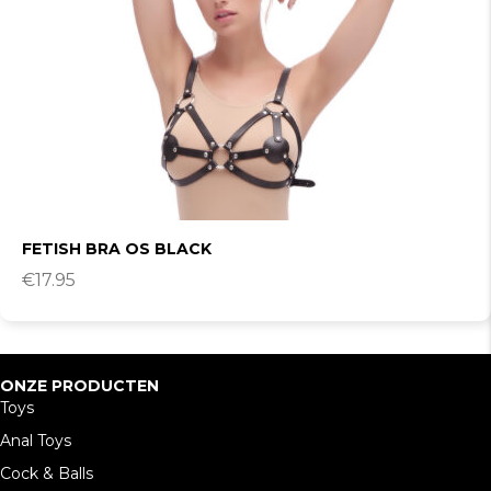
FETISH BRA OS BLACK
€
17.95
ONZE PRODUCTEN
Toys
Anal Toys
Cock & Balls