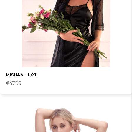
MISHAN – L/XL
€
47.95