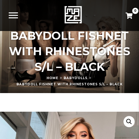
0
BABYDOLL FISHNET
WITH RHINESTONES
S/L – BLACK
»
»
HOME
BABYDOLLS
BABYDOLL FISHNET WITH RHINESTONES S/L – BLACK