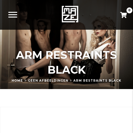
0
ARM RESTRAINTS
BLACK
»
»
HOME
GEEN AFBEELDINGEN
ARM RESTRAINTS BLACK