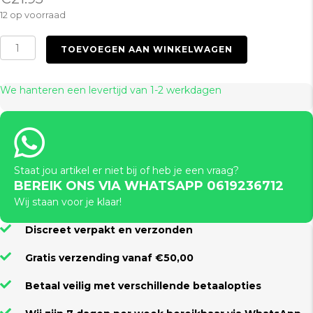
12 op voorraad
Arm
TOEVOEGEN AAN WINKELWAGEN
Restraints
Black
aantal
We hanteren een levertijd van 1-2 werkdagen
Staat jou artikel er niet bij of heb je een vraag?
BEREIK ONS VIA WHATSAPP 0619236712
Wij staan voor je klaar!
Discreet verpakt en verzonden
Gratis verzending vanaf €50,00
Betaal veilig met verschillende betaalopties