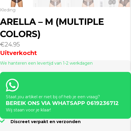
Kleding
ARELLA – M (MULTIPLE
COLORS)
€
24.95
Uitverkocht
We hanteren een levertijd van 1-2 werkdagen
Staat jou artikel er niet bij of heb je een vraag?
BEREIK ONS VIA WHATSAPP 0619236712
Wij staan voor je klaar!
Discreet verpakt en verzonden