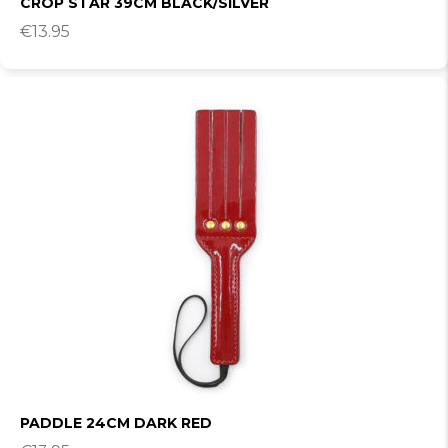
CROP STAR 39CM BLACK/SILVER
€
13.95
PADDLE 24CM DARK RED