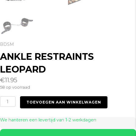
BDSM
ANKLE RESTRAINTS
LEOPARD
€
11.95
58 op voorraad
Ankle
TOEVOEGEN AAN WINKELWAGEN
Restraints
Leopard
aantal
We hanteren een levertijd van 1-2 werkdagen