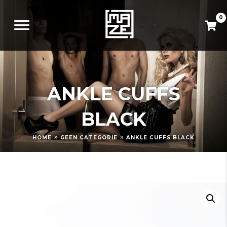
0
ANKLE CUFFS
BLACK
»
»
HOME
GEEN CATEGORIE
ANKLE CUFFS BLACK