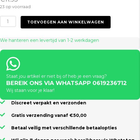
23 op voorraad
Ankle
TOEVOEGEN AAN WINKELWAGEN
Cuffs
Black
aantal
We hanteren een levertijd van 1-2 werkdagen
Staat jou artikel er niet bij of heb je een vraag?
BEREIK ONS VIA WHATSAPP 0619236712
Wij staan voor je klaar!
Discreet verpakt en verzonden
Gratis verzending vanaf €50,00
Betaal veilig met verschillende betaalopties