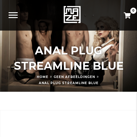
0
ANAL PLUG
STREAMLINE BLUE
»
»
HOME
GEEN AFBEELDINGEN
ANAL PLUG STREAMLINE BLUE