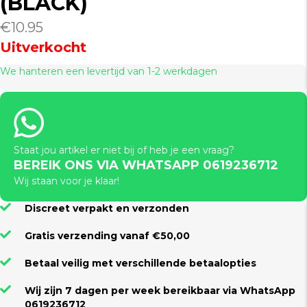
(BLACK)
€
10.95
Uitverkocht
We hanteren een levertijd van 1-2 werkdagen
Staat jou artikel er niet bij of heb je een vraag?
BEREIK ONS VIA WHATSAPP 0619236712
Wij staan voor je klaar!
Discreet verpakt en verzonden
Gratis verzending vanaf €50,00
Betaal veilig met verschillende betaalopties
Wij zijn 7 dagen per week bereikbaar via WhatsApp
0619236712