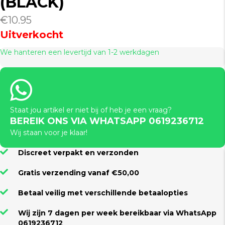
(BLACK)
€
10.95
Uitverkocht
We hanteren een levertijd van 1-2 werkdagen
Staat jou artikel er niet bij of heb je een vraag?
BEREIK ONS VIA WHATSAPP 0619236712
Wij staan voor je klaar!
Discreet verpakt en verzonden
Gratis verzending vanaf €50,00
Betaal veilig met verschillende betaalopties
Wij zijn 7 dagen per week bereikbaar via WhatsApp
0619236712