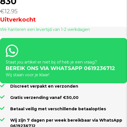
830
€
12.95
Uitverkocht
We hanteren een levertijd van 1-2 werkdagen
Staat jou artikel er niet bij of heb je een vraag?
BEREIK ONS VIA WHATSAPP 0619236712
Wij staan voor je klaar!
Discreet verpakt en verzonden
Gratis verzending vanaf €50,00
Betaal veilig met verschillende betaalopties
Wij zijn 7 dagen per week bereikbaar via WhatsApp
0619236712