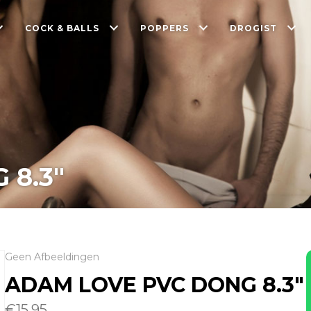
COCK & BALLS
POPPERS
DROGIST
 8.3″
Geen Afbeeldingen
ADAM LOVE PVC DONG 8.3″
€
15.95