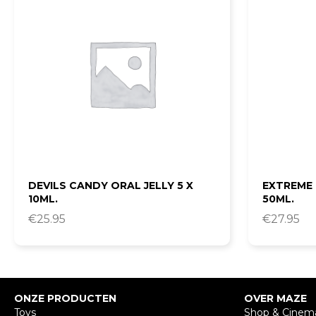
DEVILS CANDY ORAL JELLY 5 X
EXTREME
10ML.
50ML.
€
25.95
€
27.95
ONZE PRODUCTEN
OVER MAZE
Toys
Shop & Cinem