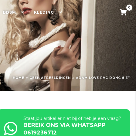
0
BDSM
KLEDING
»
»
HOME
GEEN AFBEELDINGEN
ADAM LOVE PVC DONG 8.3″
Staat jou artikel er niet bij of heb je een vraag?
BEREIK ONS VIA WHATSAPP
0619236712