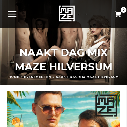
0
NAAKT DAG MIX
MAZE HILVERSUM
»
»
HOME
EVENEMENTEN
NAAKT DAG MIX MAZE HILVERSUM