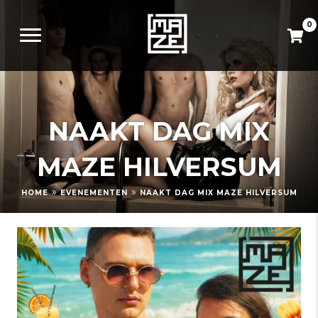
0
NAAKT DAG MIX
MAZE HILVERSUM
»
»
HOME
EVENEMENTEN
NAAKT DAG MIX MAZE HILVERSUM